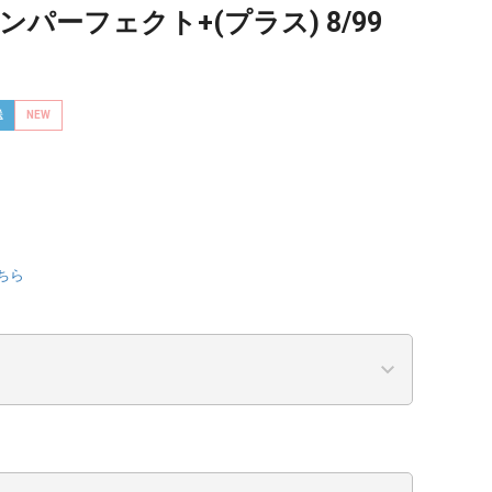
パーフェクト+(プラス) 8/99
送
NEW
ちら