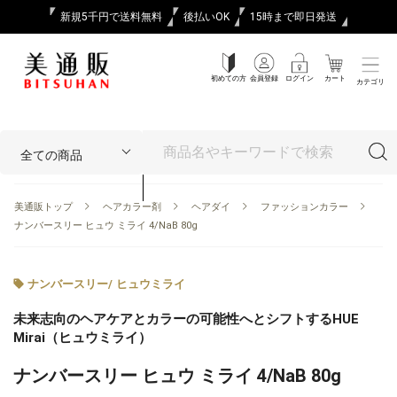
新規5千円で送料無料
後払いOK
15時まで即日発送
初めての方
会員登録
ログイン
カート
カテゴリ
美通販トップ
ヘアカラー剤
ヘアダイ
ファッションカラー
ナンバースリー ヒュウ ミライ 4/NaB 80g
ナンバースリー
/
ヒュウミライ
未来志向のヘアケアとカラーの可能性へとシフトするHUE
Mirai（ヒュウミライ）
ナンバースリー ヒュウ ミライ 4/NaB 80g