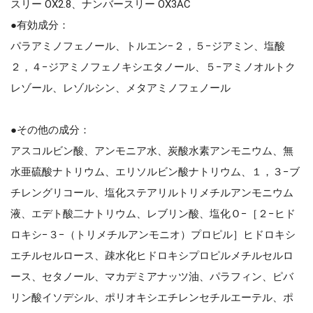
スリー OX2.8、ナンバースリー OX3AC
●有効成分：
パラアミノフェノール、トルエン−２，５−ジアミン、塩酸
２，４−ジアミノフェノキシエタノール、５−アミノオルトク
レゾール、レゾルシン、メタアミノフェノール
●その他の成分：
アスコルビン酸、アンモニア水、炭酸水素アンモニウム、無
水亜硫酸ナトリウム、エリソルビン酸ナトリウム、１，３−ブ
チレングリコール、塩化ステアリルトリメチルアンモニウム
液、エデト酸二ナトリウム、レブリン酸、塩化Ｏ−［２−ヒド
ロキシ−３−（トリメチルアンモニオ）プロピル］ヒドロキシ
エチルセルロース、疎水化ヒドロキシプロピルメチルセルロ
ース、セタノール、マカデミアナッツ油、パラフィン、ピバ
リン酸イソデシル、ポリオキシエチレンセチルエーテル、ポ