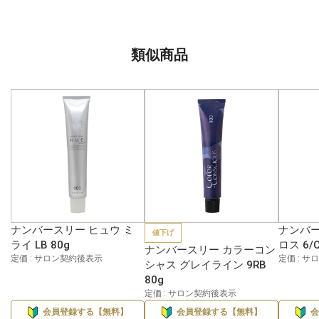
類似商品
ナンバースリー ヒュウ ミ
ナンバー
値下げ
ライ LB 80g
ロス 6/C
ナンバースリー カラーコン
定価 : サロン契約後表示
定価 : 
シャス グレイライン 9RB
80g
定価 : サロン契約後表示
会員登録する【無料】
会員登録する【無料】