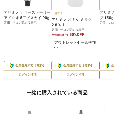
アリミノ カラーストーリー
アリミノ
値下げ
アドミオ 5アビスカイ 90g
プ 150g
アリミノ オキシ ミルク
定価 : サロン契約後表示
定価 : 
2.8％ 1L
定価 : サロン契約後表示
50%OFF
美通販特価から
アウトレットセール実施
中
会員登録する【無料】
会員登録する【無料】
ログインする
ログインする
一緒に購入されている商品