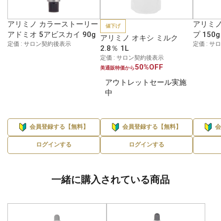
アリミノ カラーストーリー
アリミノ
値下げ
アドミオ 5アビスカイ 90g
プ 150g
アリミノ オキシ ミルク
定価 : サロン契約後表示
定価 : 
2.8％ 1L
定価 : サロン契約後表示
50%OFF
美通販特価から
アウトレットセール実施
中
会員登録する【無料】
会員登録する【無料】
ログインする
ログインする
一緒に購入されている商品