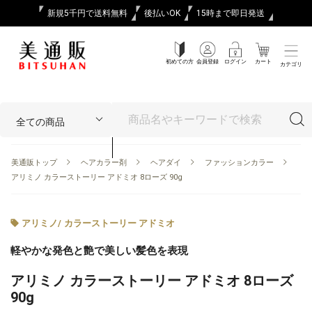
新規5千円で送料無料
後払いOK
15時まで即日発送
初めての方
会員登録
ログイン
カート
カテゴリ
美通販トップ
ヘアカラー剤
ヘアダイ
ファッションカラー
アリミノ カラーストーリー アドミオ 8ローズ 90g
アリミノ
/
カラーストーリー アドミオ
軽やかな発色と艶で美しい髪色を表現
アリミノ カラーストーリー アドミオ 8ローズ
90g