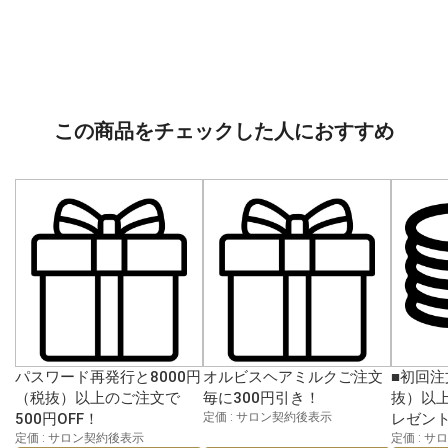
この商品をチェックした人におすすめ
パスワード再発行と8000円
オルビスヘアミルクご注文
■初回注
（税抜）以上のご注文で
毎に300円引き！
抜）以上
500円OFF！
定価 : サロン契約後表示
レゼン
定価 : サロン契約後表示
定価 : 