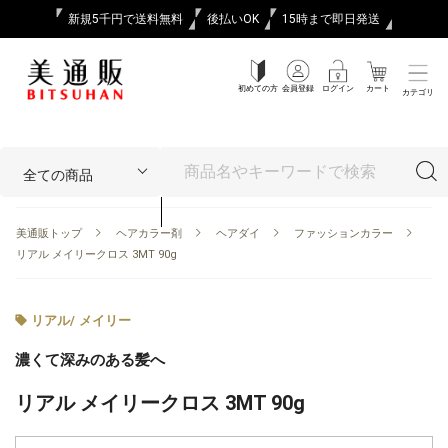
新規5千円で送料無料
後払いOK
15時まで即日発送
初めての方
会員登録
ログイン
カート
カテゴリ
美通販トップ
ヘアカラー剤
ヘアダイ
ファッションカラー
リアル メイリークロス 3MT 90g
リアル
/
メイリー
濃くて深みのある髪へ
リアル メイリークロス 3MT 90g