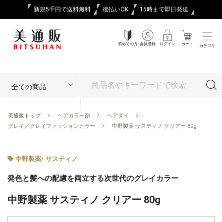
新規5千円で送料無料
後払いOK
15時まで即日発送
初めての方
会員登録
ログイン
カート
カテゴリ
美通販トップ
ヘアカラー剤
ヘアダイ
グレイ／グレイファッションカラー
中野製薬 サスティノ クリアー 80g
中野製薬
/
サスティノ
発色と髪への配慮を両立する次世代のグレイカラー
中野製薬 サスティノ クリアー 80g