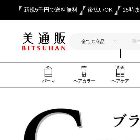
新規5千円で送料無料
後払いOK
15時
パーマ
ヘアカラー
ヘアケア