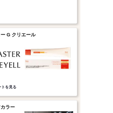
ー G クリエール
ートを見る
アカラー