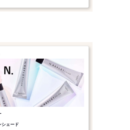
ト
ー
ンシェード