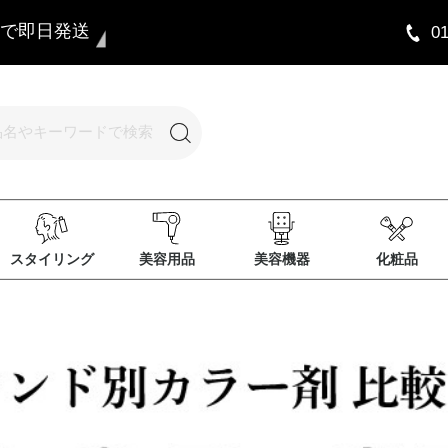
まで即日発送
0
スタイリング
美容用品
美容機器
化粧品