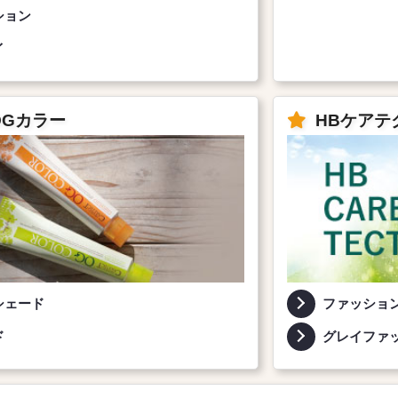
ション
イ
OGカラー
HBケアテ
シェード
ファッショ
ド
グレイファ