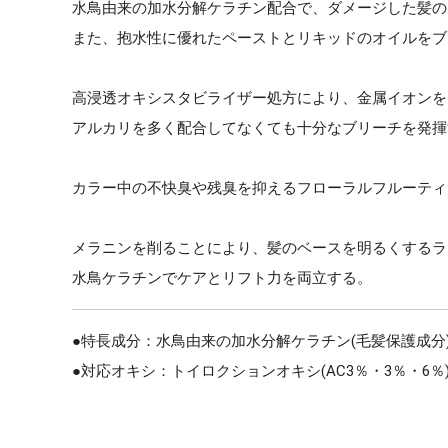
水鳥由来の加水分解ケラチン配合で、ダメージした髪の
また、抱水性に優れたペーストとリキッドのオイルをブ
高浸透オキシスタビライザー処方により、金属イオンを
アルカリを多く配合してなくても十分なブリーチを発揮
カラー中の不快臭や残臭を抑えるフローラルフルーティ
メラニンを削ることにより、髪のベースを明るくするラ
水鳥ケラチンでケアとリフト力を両立する。
●特長成分：水鳥由来の加水分解ケラチン(毛髪保護成分
●対応オキシ：トイロクションオキシ(AC3％・3％・6％