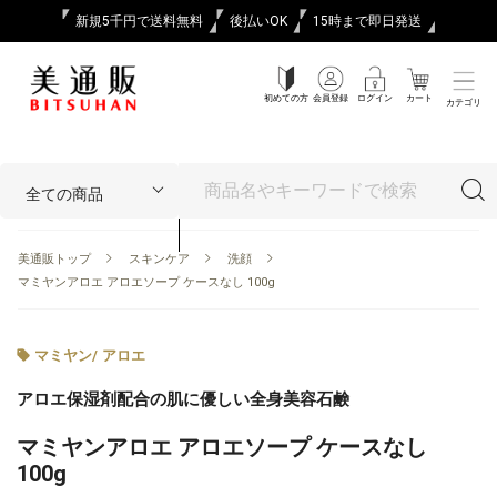
新規5千円で送料無料
後払いOK
15時まで即日発送
初めての方
会員登録
ログイン
カート
カテゴリ
美通販トップ
スキンケア
洗顔
マミヤンアロエ アロエソープ ケースなし 100g
マミヤン
/
アロエ
アロエ保湿剤配合の肌に優しい全身美容石鹸
マミヤンアロエ アロエソープ ケースなし
100g