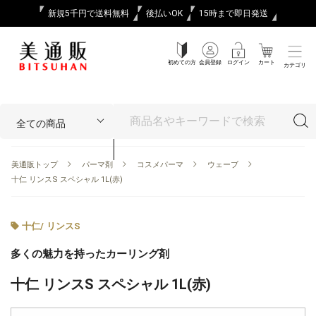
新規5千円で送料無料
後払いOK
15時まで即日発送
初めての方
会員登録
ログイン
カート
カテゴリ
美通販トップ
パーマ剤
コスメパーマ
ウェーブ
十仁 リンスS スペシャル 1L(赤)
十仁
/
リンスS
多くの魅力を持ったカーリング剤
十仁 リンスS スペシャル 1L(赤)