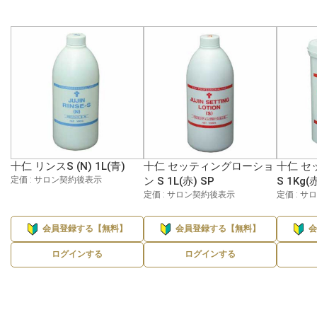
十仁 リンスS (N) 1L(青)
十仁 セッティングローショ
十仁 セ
定価 : サロン契約後表示
ン S 1L(赤) SP
S 1Kg(
定価 : サロン契約後表示
定価 : 
会員登録する【無料】
会員登録する【無料】
ログインする
ログインする