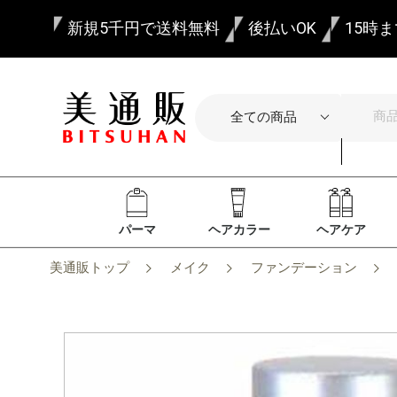
新規5千円で送料無料
後払いOK
15時
パーマ
ヘアカラー
ヘアケア
美通販トップ
メイク
ファンデーション