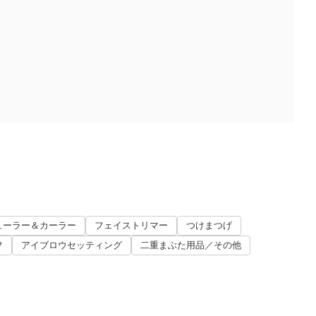
ューラー＆カーラー
フェイストリマー
つけまつげ
フ
アイブロウセッティング
二重まぶた用品／その他