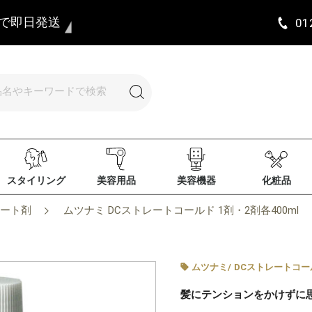
まで即日発送
01
スタイリング
美容用品
美容機器
化粧品
ート剤
ムツナミ DCストレートコールド 1剤・2剤各400ml
ムツナミ
/
DCストレートコー
髪にテンションをかけずに