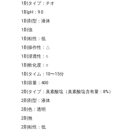
1剤タイプ：チオ
1剤pH：9.0
1剤剤型：液体
1剤強
1剤粘性：低
1剤操作性：△
1剤浸透性：○
1剤軟化度：○
1剤タイム：10〜15分
1剤容量：400
2剤タイプ：臭素酸塩（臭素酸塩含有量：8%）
2剤剤型：液体
2剤色：透明
2剤無
2剤粘性：低