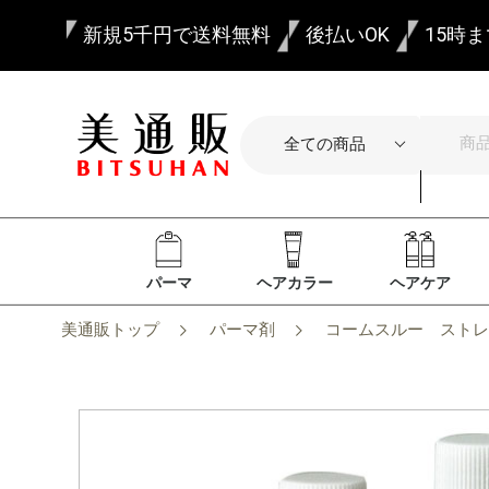
新規5千円で送料無料
後払いOK
15時
パーマ
ヘアカラー
ヘアケア
美通販トップ
パーマ剤
コームスルー ストレ