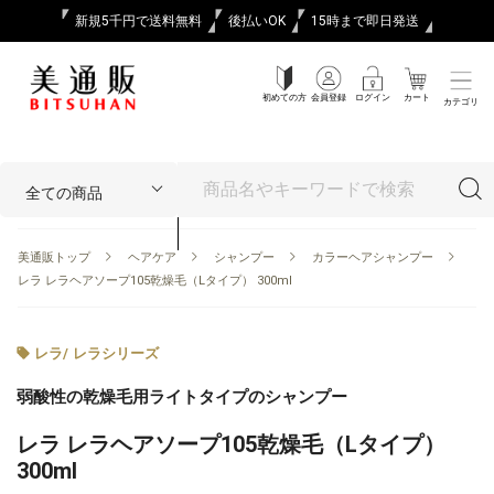
新規5千円で送料無料
後払いOK
15時まで即日発送
初めての方
会員登録
ログイン
カート
カテゴリ
美通販トップ
ヘアケア
シャンプー
カラーヘアシャンプー
レラ レラヘアソープ105乾燥毛（Lタイプ） 300ml
レラ
/
レラシリーズ
弱酸性の乾燥毛用ライトタイプのシャンプー
レラ レラヘアソープ105乾燥毛（Lタイプ）
300ml