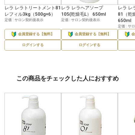
レラ レラトリートメント81
レラ レラヘアソープ
レラ レ
レフィル3kg（500g×6）
105(乾燥毛L） 650ml
81（乾
定価 : サロン契約後表示
定価 : サロン契約後表示
650ml
定価 : 
会員登録する【無料】
会員登録する【無料】
ログインする
ログインする
この商品をチェックした人におすすめ