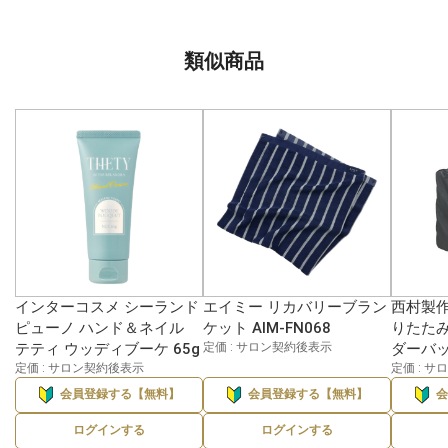
類似商品
インターコスメ シーランド
エイミー リカバリーブラン
西村製作所
ピューノ ハンド＆ネイル
ケット AIM-FN068
りたた
テティ ウッディブーケ 65g
定価 : サロン契約後表示
ダーバッ
定価 : サロン契約後表示
定価 : 
会員登録する【無料】
会員登録する【無料】
ログインする
ログインする