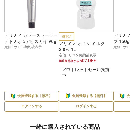
アリミノ カラーストーリー
アリミノ
値下げ
アドミオ 5アビスカイ 90g
プ 150g
アリミノ オキシ ミルク
定価 : サロン契約後表示
定価 : 
2.8％ 1L
定価 : サロン契約後表示
50%OFF
美通販特価から
アウトレットセール実施
中
会員登録する【無料】
会員登録する【無料】
ログインする
ログインする
一緒に購入されている商品