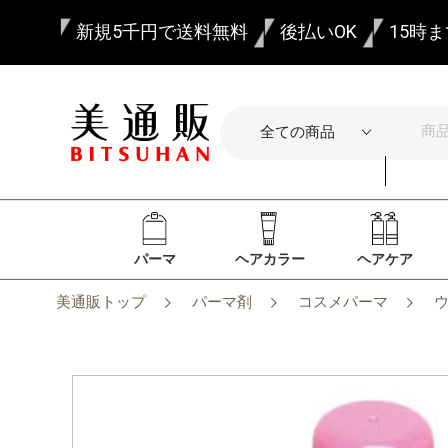
新規5千円で送料無料
後払いOK
15時
パーマ
ヘアカラー
ヘアケア
美通販トップ
パーマ剤
コスメパーマ