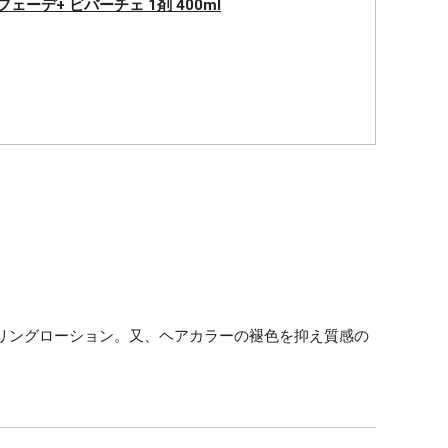
フェーデ+ ビバーチェ 1剤 400ml
リングローション。又、ヘアカラーの褪色を抑え質感の