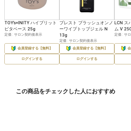
TOY’s×INITY ハイブリット
プレスト ブラッシュオンノ
LCN 
ピタベース 25g
ーワイプトップジェル N
ム V 25
定価 : サロン契約後表示
13g
定価 : 
定価 : サロン契約後表示
会員登録する【無料】
会員登録する【無料】
ログインする
ログインする
この商品をチェックした人におすすめ