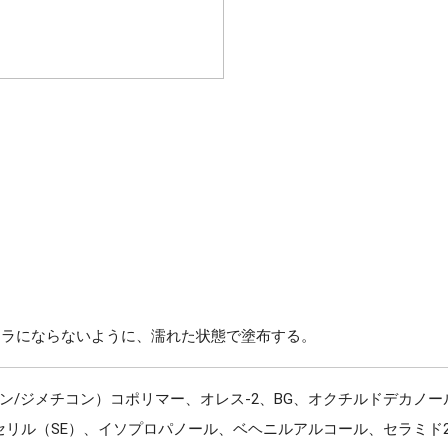
ムラにならないように、濡れた状態で塗布する。
ン/ジメチコン）コポリマー、オレス-2、BG、オクチルドデカノ
セリル（SE）、イソプロパノール、ベヘニルアルコール、セラミド