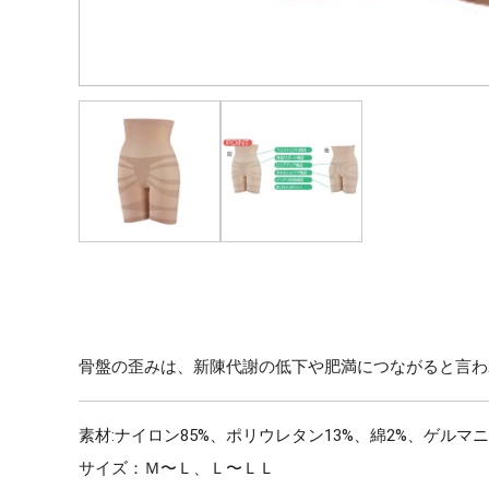
骨盤の歪みは、新陳代謝の低下や肥満につながると言わ
素材:ナイロン85%、ポリウレタン13%、綿2%、ゲルマ
サイズ：Ｍ〜Ｌ、Ｌ〜ＬＬ