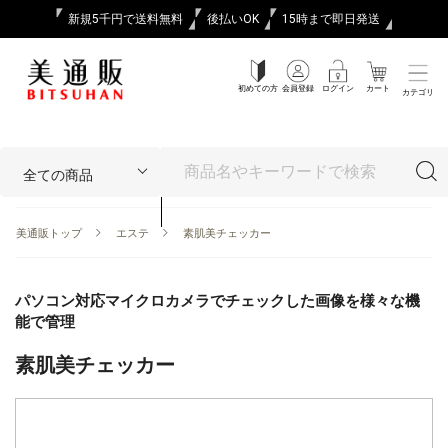
新規5千円で送料無料
後払いOK
15時まで即日発送
初めての方
会員登録
ログイン
カート
カテゴリ
美通販トップ
エステ
素肌美チェッカー
パソコン対応マイクロカメラでチェックした画像を様々な機
能で管理
素肌美チェッカー