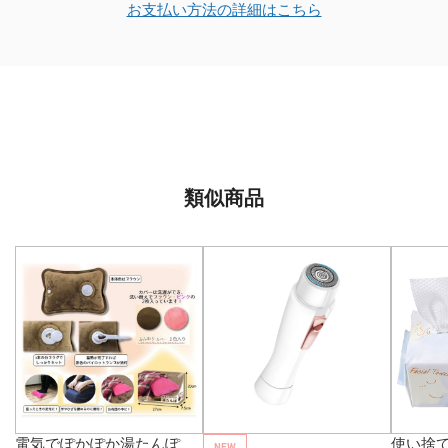
お支払い方法の詳細はこちら
類似商品
電気でぽかぽか湯たんぽ
使い捨
NEW