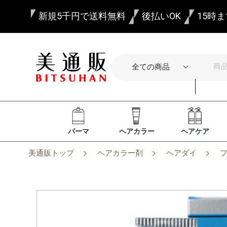
新規5千円で送料無料
後払いOK
15時
パーマ
ヘアカラー
ヘアケア
美通販トップ
ヘアカラー剤
ヘアダイ