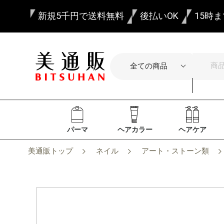
新規5千円で送料無料
後払いOK
15時
パーマ
ヘアカラー
ヘアケア
美通販トップ
ネイル
アート・ストーン類