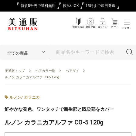
新規5千円で送料無料
後払いOK
15時まで即日発送
初めての方
会員登録
ログイン
カート
カテゴリ
美通販トップ
ヘアカラー剤
ヘアダイ
ルノン カラニカアルファ CO-5 120g
ルノン
/
カラニカ
鮮やかな発色、ワンタッチで新生部と既染部をカバー
ルノン カラニカアルファ CO-5 120g