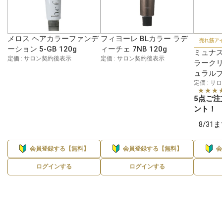
メロス ヘアカラーファンデ
フィヨーレ BLカラー ラデ
売れ筋ア
ーション 5-GB 120g
ィーチェ 7NB 120g
ミュナス
定価 : サロン契約後表示
定価 : サロン契約後表示
ラークリ
ュラルブ
定価 : 
★★★
5点ご注
ント！
8/3
会員登録する【無料】
会員登録する【無料】
ログインする
ログインする