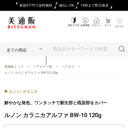
新規5千円で送料無料
後払いOK
15時まで即日発送
初めての方
会員登録
ログイン
カート
カテゴリ
美通販トップ
ヘアカラー剤
ヘアダイ
ルノン カラニカアルファ BW-10 120g
ルノン
/
カラニカ
鮮やかな発色、ワンタッチで新生部と既染部をカバー
ルノン カラニカアルファ BW-10 120g