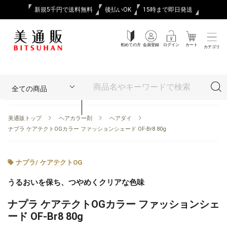
新規5千円で送料無料
後払いOK
15時まで即日発送
初めての方
会員登録
ログイン
カート
カテゴリ
美通販トップ
ヘアカラー剤
ヘアダイ
ナプラ ケアテクトOGカラー ファッションシェード OF-Br8 80g
ナプラ
/
ケアテクトOG
うるおいを保ち、つやめくクリアな色味
ナプラ ケアテクトOGカラー ファッションシェ
ード OF-Br8 80g