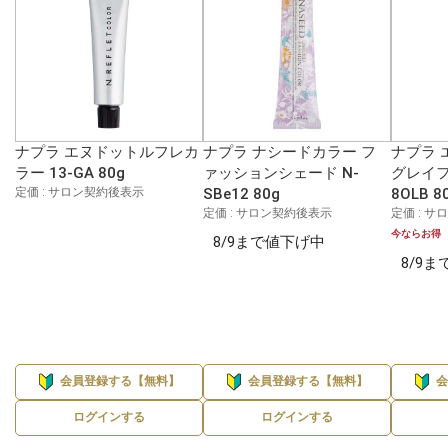
ナプラ エヌドットルフレカ
ナプラ ナシードカラー フ
ナプラ 
ラー 13-GA 80g
ァッションシェード N-
グレイフ
定価 : サロン契約後表示
SBe12 80g
8OLB 8
定価 : サロン契約後表示
定価 : 
今ならお得
8/9まで値下げ中
8/9
会員登録する【無料】
会員登録する【無料】
ログインする
ログインする