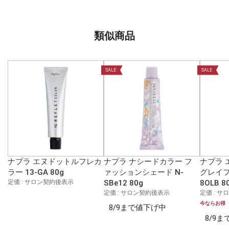
類似商品
SALE
SALE
ナプラ エヌドットルフレカ
ナプラ ナシードカラー フ
ナプラ 
ラー 13-GA 80g
ァッションシェード N-
グレイフ
定価 : サロン契約後表示
SBe12 80g
8OLB 8
定価 : サロン契約後表示
定価 : 
今ならお得
8/9まで値下げ中
8/9