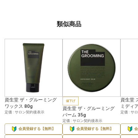
類似商品
資生堂 ザ・グルーミング
資生堂 
値下げ
ワックス 80g
ミディア
資生堂 ザ・グルーミング
定価 : サロン契約後表示
定価 : 
バーム 35g
定価 : サロン契約後表示
会員登録する【無料】
会員登録する【無料】