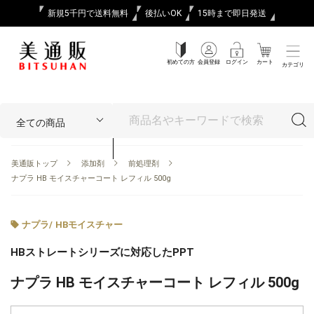
新規5千円で送料無料
後払いOK
15時まで即日発送
初めての方
会員登録
ログイン
カート
カテゴリ
美通販トップ
添加剤
前処理剤
ナプラ HB モイスチャーコート レフィル 500g
ナプラ
/
HBモイスチャー
HBストレートシリーズに対応したPPT
ナプラ HB モイスチャーコート レフィル 500g