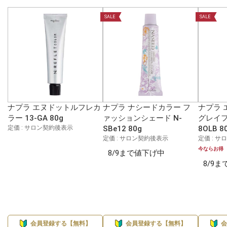
SALE
SALE
ナプラ エヌドットルフレカ
ナプラ ナシードカラー フ
ナプラ 
ラー 13-GA 80g
ァッションシェード N-
グレイフ
定価 : サロン契約後表示
SBe12 80g
8OLB 8
定価 : サロン契約後表示
定価 : 
今ならお得
8/9まで値下げ中
8/9
会員登録する【無料】
会員登録する【無料】