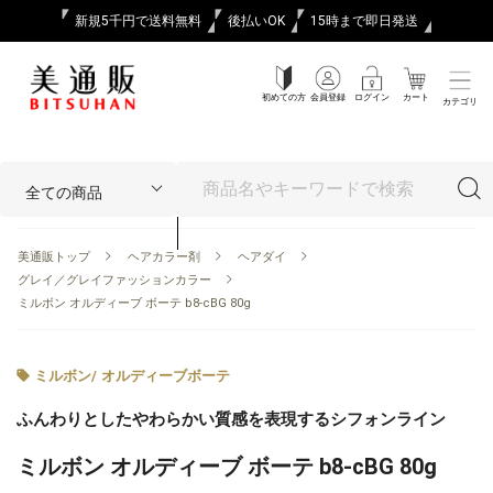
新規5千円で送料無料
後払いOK
15時まで即日発送
初めての方
会員登録
ログイン
カート
カテゴリ
美通販トップ
ヘアカラー剤
ヘアダイ
グレイ／グレイファッションカラー
ミルボン オルディーブ ボーテ b8-cBG 80g
ミルボン
/
オルディーブボーテ
ふんわりとしたやわらかい質感を表現するシフォンライン
ミルボン オルディーブ ボーテ b8-cBG 80g