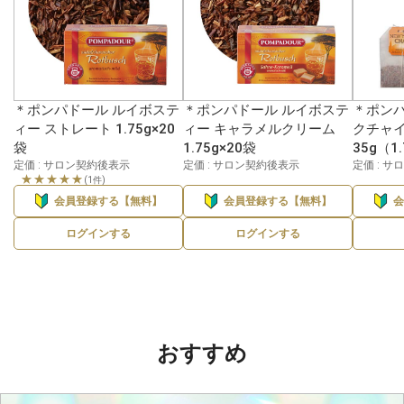
＊ポンパドール ルイボステ
＊ポンパドール ルイボステ
＊ポンパ
ィー ストレート 1.75g×20
ィー キャラメルクリーム
クチャイ
袋
1.75g×20袋
35g（1
定価 : サロン契約後表示
定価 : サロン契約後表示
定価 : 
★★★★★
(1件)
会員登録する【無料】
会員登録する【無料】
ログインする
ログインする
おすすめ