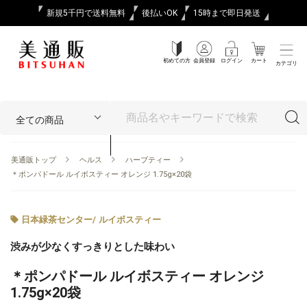
新規5千円で送料無料
後払いOK
15時まで即日発送
初めての方
会員登録
ログイン
カート
カテゴリ
美通販トップ
ヘルス
ハーブティー
＊ポンパドール ルイボスティー オレンジ 1.75g×20袋
日本緑茶センター
/
ルイボスティー
渋みが少なくすっきりとした味わい
＊ポンパドール ルイボスティー オレンジ
1.75g×20袋