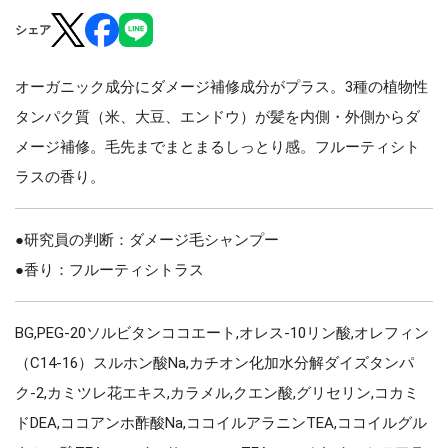
シェア
オーガニック成分にダメージ補修成分がプラス。3種の植物性
タンパク質（米、大豆、エンドウ）が髪を内側・外側からダ
メージ補修。毛先までまとまるしっとり感。フルーティシト
ラスの香り。
●研究員の判断：ダメージ毛シャンプー
●香り：フルーティシトラス
BG,PEG-20ソルビタンココエート,オレス-10リン酸,オレフィン
（C14-16）スルホン酸Na,カチオン化加水分解ダイズタンパ
ク-2,カミツレ花エキス,カラメル,クエン酸,グリセリン,コカミ
ドDEA,ココアンホ酢酸Na,ココイルアラニンTEA,ココイルグル