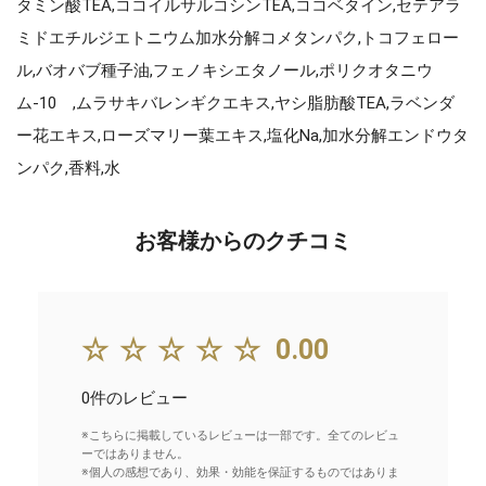
タミン酸TEA,ココイルサルコシンTEA,ココベタイン,セテアラ
ミドエチルジエトニウム加水分解コメタンパク,トコフェロー
ル,バオバブ種子油,フェノキシエタノール,ポリクオタニウ
ム-10 ,ムラサキバレンギクエキス,ヤシ脂肪酸TEA,ラベンダ
ー花エキス,ローズマリー葉エキス,塩化Na,加水分解エンドウタ
ンパク,香料,水
お客様からのクチコミ
☆☆☆☆☆
0.00
0件のレビュー
※こちらに掲載しているレビューは一部です。全てのレビュ
ーではありません。
※個人の感想であり、効果・効能を保証するものではありま