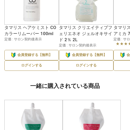
タマリス ヘアケミスト CO
タマリス クリエイティブフ
タマリス
カラーリムーバー 100ml
ェリエネオ ジェルオキサイ
アミカ 7
定価 : サロン契約後表示
ド 2％ 2L
定価 : 
★★★
定価 : サロン契約後表示
会員登録する【無料】
会員登録する【無料】
ログインする
ログインする
一緒に購入されている商品