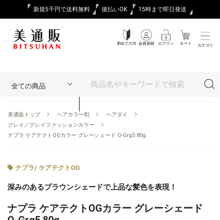
新規5千円で送料無料
後払いOK
15時まで即日発送
初めての方
会員登録
ログイン
カート
カテゴリ
美通販トップ
ヘアカラー剤
ヘアダイ
グレイ／グレイファッションカラー
ナプラ ケアテクトOGカラー グレーシェード O-Grg5 80g
ナプラ
/
ケアテクトOG
深みのあるブラウンシェードで上品な髪色を表現！
ナプラ ケアテクトOGカラー グレーシェード