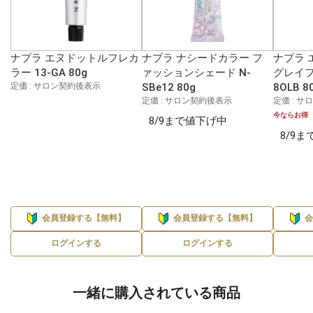
ナプラ エヌドットルフレカ
ナプラ ナシードカラー フ
ナプラ 
ラー 13-GA 80g
ァッションシェード N-
グレイフ
定価 : サロン契約後表示
SBe12 80g
8OLB 8
定価 : サロン契約後表示
定価 : 
今ならお得
8/9まで値下げ中
8/9
会員登録する【無料】
会員登録する【無料】
ログインする
ログインする
一緒に購入されている商品