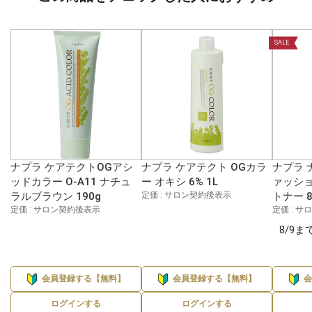
SALE
ナプラ ケアテクトOGアシ
ナプラ ケアテクト OGカラ
ナプラ 
ッドカラー O-A11 ナチュ
ー オキシ 6% 1L
ァッショ
ラルブラウン 190g
定価 : サロン契約後表示
トナー 8
定価 : サロン契約後表示
定価 : 
8/9
会員登録する【無料】
会員登録する【無料】
ログインする
ログインする