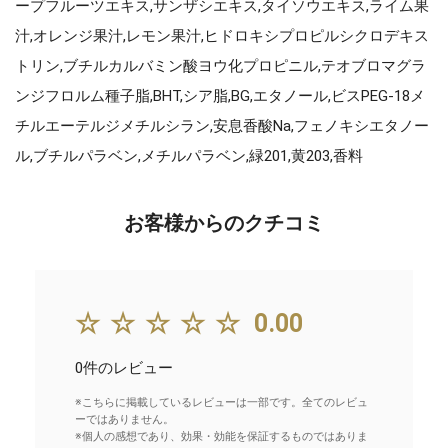
ープフルーツエキス,サンザシエキス,タイソウエキス,ライム果
汁,オレンジ果汁,レモン果汁,ヒドロキシプロピルシクロデキス
トリン,ブチルカルバミン酸ヨウ化プロピニル,テオブロマグラ
ンジフロルム種子脂,BHT,シア脂,BG,エタノール,ビスPEG-18メ
チルエーテルジメチルシラン,安息香酸Na,フェノキシエタノー
ル,ブチルパラベン,メチルパラベン,緑201,黄203,香料
お客様からのクチコミ
☆☆☆☆☆
0.00
0件のレビュー
※こちらに掲載しているレビューは一部です。全てのレビュ
ーではありません。
※個人の感想であり、効果・効能を保証するものではありま