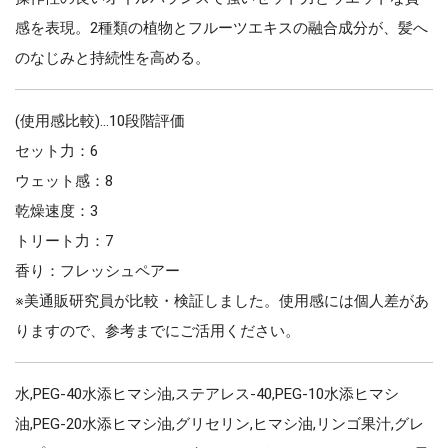
感を表現。2種類の植物とフルーツエキスの融合成分が、髪へ
のなじみと持続性を高める。
(使用感比較)…10段階評価
セット力：6
ウェット感：8
乾燥速度：3
トリート力：7
香り：フレッシュペアー
※美通販研究員が比較・検証しました。使用感には個人差があ
りますので、参考までにご活用ください。
水,PEG-40水添ヒマシ油,ステアレス-40,PEG-10水添ヒマシ
油,PEG-20水添ヒマシ油,グリセリン,ヒマシ油,リンゴ果汁,グレ