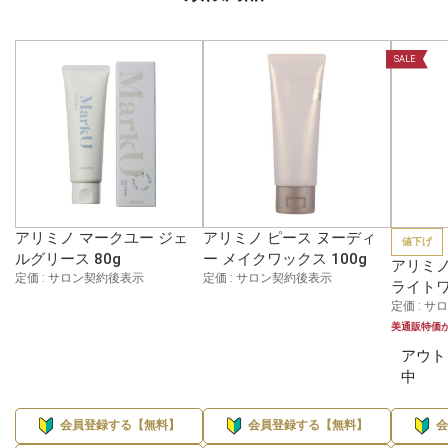
SALE
アリミノ マークユー ジェ
アリミノ ピース ヌーディ
値下げ
ルグリース 80g
ー メイクワックス 100g
アリミノ
定価 : サロン契約後表示
定価 : サロン契約後表示
ライトワ
定価 : 
美通販特価
アウト
中
会員登録する【無料】
会員登録する【無料】