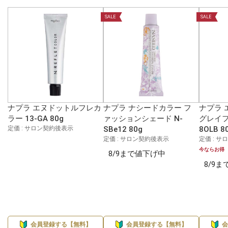
SALE
SALE
ナプラ エヌドットルフレカ
ナプラ ナシードカラー フ
ナプラ 
ラー 13-GA 80g
ァッションシェード N-
グレイフ
定価 : サロン契約後表示
SBe12 80g
8OLB 8
定価 : サロン契約後表示
定価 : 
今ならお得
8/9まで値下げ中
8/9
会員登録する【無料】
会員登録する【無料】