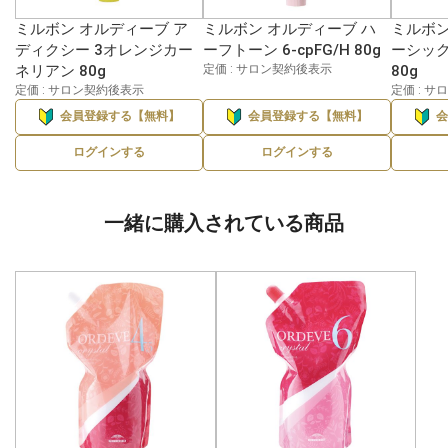
ミルボン オルディーブ ア
ミルボン オルディーブ ハ
ミルボン
ディクシー 3オレンジカー
ーフトーン 6-cpFG/H 80g
ーシック
ネリアン 80g
定価 : サロン契約後表示
80g
定価 : サロン契約後表示
定価 : 
会員登録する【無料】
会員登録する【無料】
ログインする
ログインする
一緒に購入されている商品