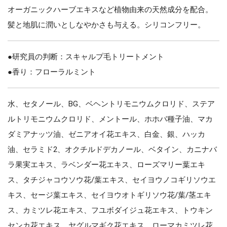
オーガニックハーブエキスなど植物由来の天然成分を配合。
髪と地肌に潤いとしなやかさも与える。シリコンフリー。
●研究員の判断：スキャルプ毛トリートメント
●香り：フローラルミント
水、セタノール、BG、ベヘントリモニウムクロリド、ステア
ルトリモニウムクロリド、メントール、ホホバ種子油、マカ
ダミアナッツ油、ゼニアオイ花エキス、白金、銀、ハッカ
油、セラミド2、オクチルドデカノール、ベタイン、カニナバ
ラ果実エキス、ラベンダー花エキス、ローズマリー葉エキ
ス、タチジャコウソウ花/葉エキス、セイヨウノコギリソウエ
キス、セージ葉エキス、セイヨウオトギリソウ花/葉/茎エキ
ス、カミツレ花エキス、フユボダイジュ花エキス、トウキン
センカ花エキス、ヤグルマギク花エキス、ローマカミツレ花