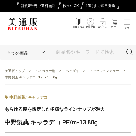
新規5千円で送料無料
後払いOK
15時まで即日発送
初めての方
会員登録
ログイン
カート
カテゴリ
美通販トップ
ヘアカラー剤
ヘアダイ
ファッションカラー
中野製薬 キャラデコ PE/m-13 80g
中野製薬
/
キャラデコ
あらゆる髪を想定した多様なラインナップが魅力！
中野製薬 キャラデコ PE/m-13 80g