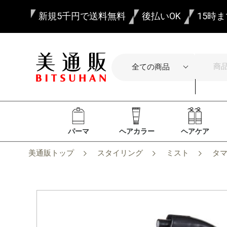
新規5千円で送料無料
後払いOK
15時
パーマ
ヘアカラー
ヘアケア
美通販トップ
スタイリング
ミスト
タマ