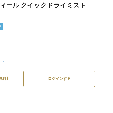
ティール クイックドライミスト
送
ちら
無料】
ログインする