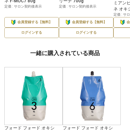
ネ F-MOC7 80g
リーチ 700g
ミアンビ
定価 : サロン契約後表示
定価 : サロン契約後表示
ネ オキシ
定価 : 
会員登録する【無料】
会員登録する【無料】
ログインする
ログインする
一緒に購入されている商品
フォード フォード オキシ
フォード フォード オキシ