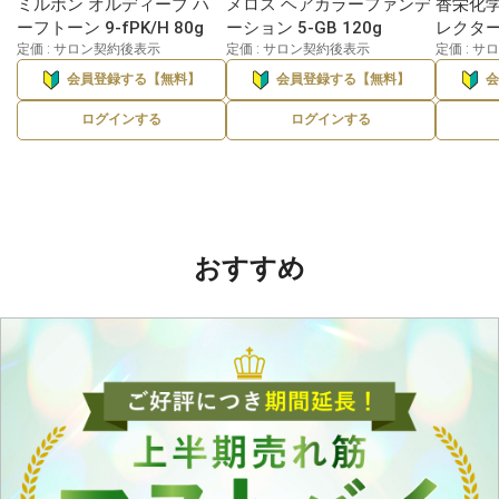
ミルボン オルディーブ ハ
メロス ヘアカラーファンデ
香栄化学
ーフトーン 9-fPK/H 80g
ーション 5-GB 120g
レクターE
定価 : サロン契約後表示
定価 : サロン契約後表示
定価 : 
会員登録する【無料】
会員登録する【無料】
ログインする
ログインする
おすすめ