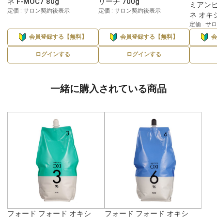
ネ F-MOC7 80g
リーチ 700g
ミアンビ
定価 : サロン契約後表示
定価 : サロン契約後表示
ネ オキシ
定価 : 
会員登録する【無料】
会員登録する【無料】
ログインする
ログインする
一緒に購入されている商品
フォード フォード オキシ
フォード フォード オキシ