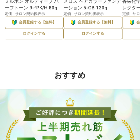
ミルボン オルディーブ ハ
メロス ヘアカラーファンデ
香栄化学
ーフトーン 9-fPK/H 80g
ーション 5-GB 120g
レクターE
定価 : サロン契約後表示
定価 : サロン契約後表示
定価 : 
会員登録する【無料】
会員登録する【無料】
ログインする
ログインする
おすすめ