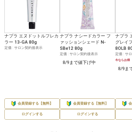
ナプラ エヌドットルフレカ
ナプラ ナシードカラー フ
ナプラ 
ラー 13-GA 80g
ァッションシェード N-
グレイフ
定価 : サロン契約後表示
SBe12 80g
8OLB 8
定価 : サロン契約後表示
定価 : 
今ならお得
8/9まで値下げ中
8/9
会員登録する【無料】
会員登録する【無料】
ログインする
ログインする