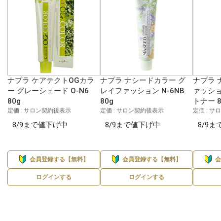
ナプラ ケアテクトOGカラ
ナプラ ナシードカラー グ
ナプラ 
ー グレーシェード O-N6
レイファッション N-6NB
ァッショ
80g
80g
トナー 8
定価 : サロン契約後表示
定価 : サロン契約後表示
定価 : 
8/9まで値下げ中
8/9まで値下げ中
8/9
会員登録する【無料】
会員登録する【無料】
ログインする
ログインする