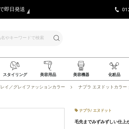
まで即日発送
01
スタイリング
美容用品
美容機器
化粧品
グレイ／グレイファッションカラー
ナプラ エヌドットカラー グ
ナプラ
/
エヌドット
毛先までみずみずしい仕上