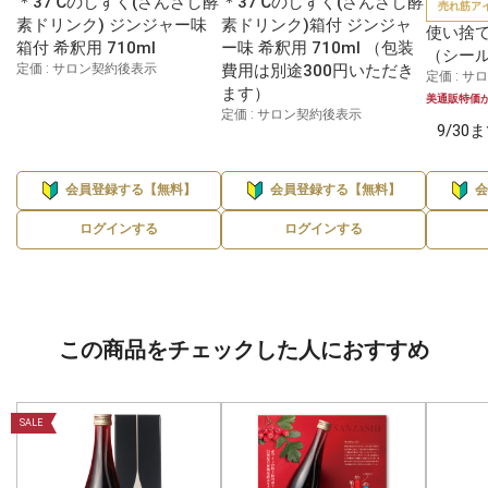
＊37℃のしずく(さんざし酵
＊37℃のしずく(さんざし酵
売れ筋ア
素ドリンク) ジンジャー味
素ドリンク)箱付 ジンジャ
使い捨
箱付 希釈用 710ml
ー味 希釈用 710ml （包装
（シール
定価 : サロン契約後表示
費用は別途300円いただき
定価 : 
ます）
美通販特価
定価 : サロン契約後表示
9/3
会員登録する【無料】
会員登録する【無料】
ログインする
ログインする
この商品をチェックした人におすすめ
SALE