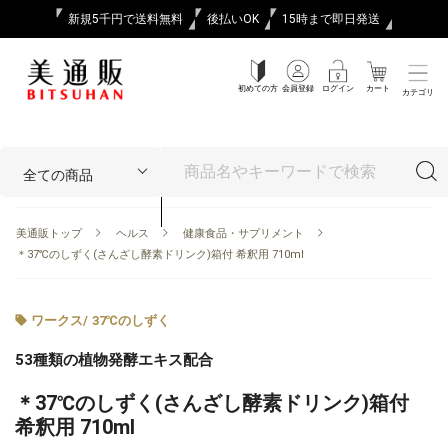
新規5千円で送料無料
後払いOK
15時まで即日発送
初めての方
会員登録
ログイン
カート
カテゴリ
美通販トップ
ヘルス
健康食品・サプリメント
＊37℃のしずく(さんざし酵素ドリンク)箱付 希釈用 710ml
ワークス
/
37℃のしずく
53種類の植物発酵エキス配合
＊37℃のしずく(さんざし酵素ドリンク)箱付
希釈用 710ml