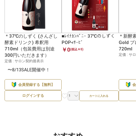
＊37℃のしずく (さんざし
■ﾚｲﾅｶﾝﾊﾟﾆｰ 37℃のしずく
＊新酵素女
酵素ドリンク) 希釈用
POP<ｻｰﾋﾞ
Gold
710ml（包装費用は別途
720ml
￥0
(税込￥0)
300円いただきます）
定価 : 
定価 : サロン契約後表示
〜8/13SALE開催中！
会員登録する【無料】
ログインする
カートに入れる
おすすめ