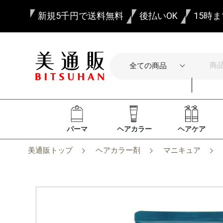
新規5千円で送料無料
後払いOK
15時
パーマ
ヘアカラー
ヘアケア
美通販トップ
ヘアカラー剤
マニキュア