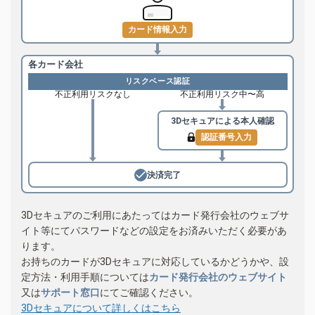
カード情報入力
各カード会社
リスクベース認証
不正利用リスクなし
不正利用リスク中〜高
3Dセキュアによる
本人確認
認証番号入力
決済完了
3Dセキュアのご利用にあたってはカード発行会社のウェブサ
イト等にてパスワードなどの設定をお済みいただく必要があ
ります。
お持ちのカードが3Dセキュアに対応しているかどうかや、設
定方法・利用手順については
カード発行会社のウェブサイト
又は
サポート窓口
にてご確認ください。
3Dセキュアについて詳しくはこちら