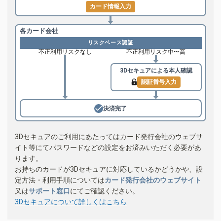
カード情報入力
各カード会社
リスクベース認証
不正利用リスクなし
不正利用リスク中〜高
3Dセキュアによる
本人確認
認証番号入力
決済完了
3Dセキュアのご利用にあたってはカード発行会社のウェブサ
イト等にてパスワードなどの設定をお済みいただく必要があ
ります。
お持ちのカードが3Dセキュアに対応しているかどうかや、設
定方法・利用手順については
カード発行会社のウェブサイト
又は
サポート窓口
にてご確認ください。
3Dセキュアについて詳しくはこちら