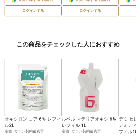
ログインする
ログインする
この商品をチェックした人におすすめ
オキシロン コア 6％ レフィ
ルベル マテリアオキシ 6%
デミ セ
ル2L
レフィル 1L
デミディ
定価 : サロン契約後表示
定価 : サロン契約後表示
フィル1