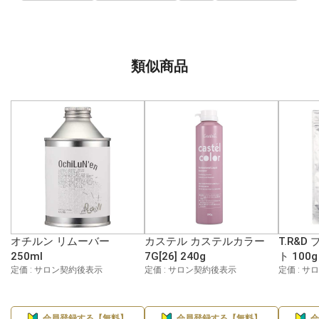
類似商品
オチルン リムーバー
カステル カステルカラー
T.R&
250ml
7G[26] 240g
ト 100g
定価 : サロン契約後表示
定価 : サロン契約後表示
定価 : 
会員登録する【無料】
会員登録する【無料】