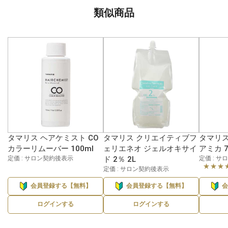
類似商品
タマリス ヘアケミスト CO
タマリス クリエイティブフ
タマリス
カラーリムーバー 100ml
ェリエネオ ジェルオキサイ
アミカ 7
定価 : サロン契約後表示
ド 2％ 2L
定価 : 
★★★
定価 : サロン契約後表示
会員登録する【無料】
会員登録する【無料】
ログインする
ログインする